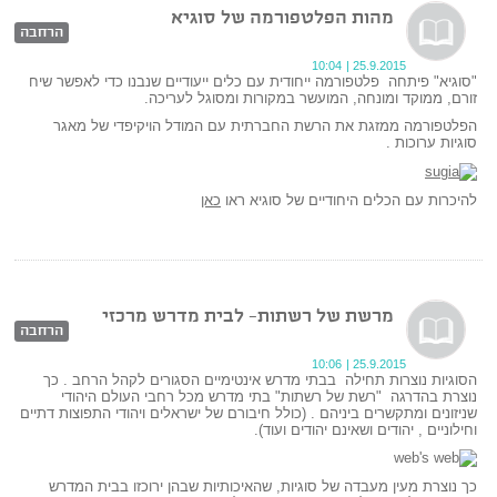
מהות הפלטפורמה של סוגיא
הרחבה
10:04
|
25.9.2015
"סוגיא" פיתחה פלטפורמה ייחודית עם כלים ייעודיים שנבנו כדי לאפשר שיח
זורם, ממוקד ומונחה, המועשר במקורות ומסוגל לעריכה.
הפלטפורמה ממזגת את הרשת החברתית עם המודל הויקיפדי של מאגר
סוגיות ערוכות .
להיכרות עם הכלים היחודיים של סוגיא ראו
כאן
מרשת של רשתות- לבית מדרש מרכזי
הרחבה
10:06
|
25.9.2015
הסוגיות נוצרות תחילה בבתי מדרש אינטימיים הסגורים לקהל הרחב . כך
נוצרת בהדרגה "רשת של רשתות" בתי מדרש מכל רחבי העולם היהודי
שניזונים ומתקשרים ביניהם . (כולל חיבורם של ישראלים ויהודי התפוצות דתיים
וחילוניים , יהודים ושאינם יהודים ועוד).
כך נוצרת מעין מעבדה של סוגיות, שהאיכותיות שבהן ירוכזו בבית המדרש